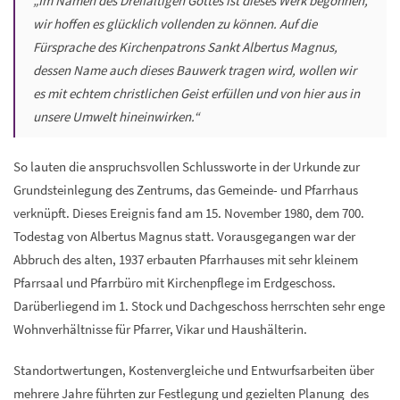
„Im Namen des Dreifaltigen Gottes ist dieses Werk begonnen,
wir hoffen es glücklich vollenden zu können. Auf die
Fürsprache des Kirchenpatrons Sankt Albertus Magnus,
dessen Name auch dieses Bauwerk tragen wird, wollen wir
es mit echtem christlichen Geist erfüllen und von hier aus in
unsere Umwelt hineinwirken.“
So lauten die anspruchsvollen Schlussworte in der Urkunde zur
Grundsteinlegung des Zentrums, das Gemeinde- und Pfarrhaus
verknüpft. Dieses Ereignis fand am 15. November 1980, dem 700.
Todestag von Albertus Magnus statt. Vorausgegangen war der
Abbruch des alten, 1937 erbauten Pfarrhauses mit sehr kleinem
Pfarrsaal und Pfarrbüro mit Kirchenpflege im Erdgeschoss.
Darüberliegend im 1. Stock und Dachgeschoss herrschten sehr enge
Wohnverhältnisse für Pfarrer, Vikar und Haushälterin.
Standortwertungen, Kostenvergleiche und Entwurfsarbeiten über
mehrere Jahre führten zur Festlegung und gezielten Planung des