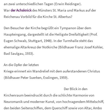
an zwei unterschiedlichen Tagen (Erwin Reidinger).
War
der Achsknick
des Münsters St. Maria und Markus auf der
Reichenau Vorbild für die Kirche St. Albertus?
Den Besucher der Kirche begrüßt ein Tympanon über dem
Haupteingang, dargestellt ist die Heiligste Dreifaltigkeit (Prof.
Eugen Schwab, Stuttgart, 1948). In der Turmhalle steht das
ehemalige Altarkreuz der Notkirche (Bildhauer Franz Josef Kohler,
Bad Saulgau, 1933).
An die Opfer der letzten
Kriege erinnert ein Wandrelief mit dem auferstandenen Christus
(Bildhauer Peter Suerken, Esslingen, 1959).
Der Blick in den
Kirchenraum beeindruckt durch die schlichte Harmonie von
Neuromanik und moderner Kunst, von hochragendem Mittelschiff,
den beiden Seitenschiffen, dem Querschiff sowie von Altar, Ambo