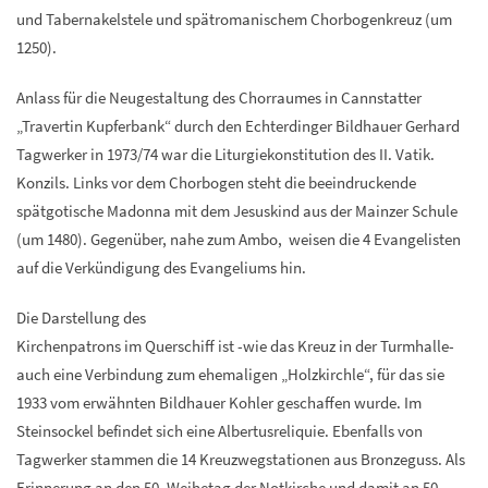
und Tabernakelstele und spätromanischem Chorbogenkreuz (um
1250).
Anlass für die Neugestaltung des Chorraumes in Cannstatter
„Travertin Kupferbank“ durch den Echterdinger Bildhauer Gerhard
Tagwerker in 1973/74 war die Liturgiekonstitution des II. Vatik.
Konzils. Links vor dem Chorbogen steht die beeindruckende
spätgotische Madonna mit dem Jesuskind aus der Mainzer Schule
(um 1480). Gegenüber, nahe zum Ambo, weisen die 4 Evangelisten
auf die Verkündigung des Evangeliums hin.
Die Darstellung des
Kirchenpatrons im Querschiff ist -wie das Kreuz in der Turmhalle-
auch eine Verbindung zum ehemaligen „Holzkirchle“, für das sie
1933 vom erwähnten Bildhauer Kohler geschaffen wurde. Im
Steinsockel befindet sich eine Albertusreliquie. Ebenfalls von
Tagwerker stammen die 14 Kreuzwegstationen aus Bronzeguss. Als
Erinnerung an den 50. Weihetag der Notkirche und damit an 50