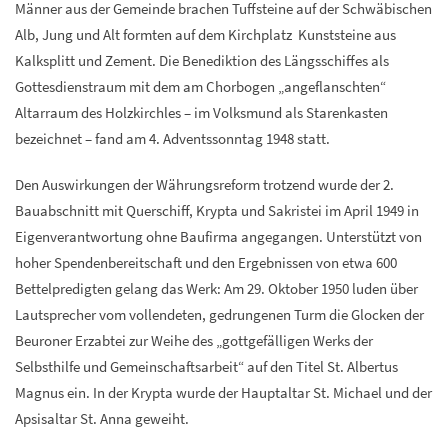
Männer aus der Gemeinde brachen Tuffsteine auf der Schwäbischen
Alb, Jung und Alt formten auf dem Kirchplatz Kunststeine aus
Kalksplitt und Zement. Die Benediktion des Längsschiffes als
Gottesdienstraum mit dem am Chorbogen „angeflanschten“
Altarraum des Holzkirchles – im Volksmund als Starenkasten
bezeichnet – fand am 4. Adventssonntag 1948 statt.
Den Auswirkungen der Währungsreform trotzend wurde der 2.
Bauabschnitt mit Querschiff, Krypta und Sakristei im April 1949 in
Eigenverantwortung ohne Baufirma angegangen. Unterstützt von
hoher Spendenbereitschaft und den Ergebnissen von etwa 600
Bettelpredigten gelang das Werk: Am 29. Oktober 1950 luden über
Lautsprecher vom vollendeten, gedrungenen Turm die Glocken der
Beuroner Erzabtei zur Weihe des „gottgefälligen Werks der
Selbsthilfe und Gemeinschaftsarbeit“ auf den Titel St. Albertus
Magnus ein. In der Krypta wurde der Hauptaltar St. Michael und der
Apsisaltar St. Anna geweiht.